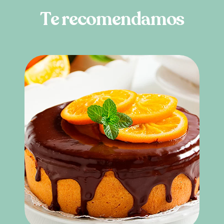
T
e
r
e
c
o
m
e
n
d
a
m
o
s