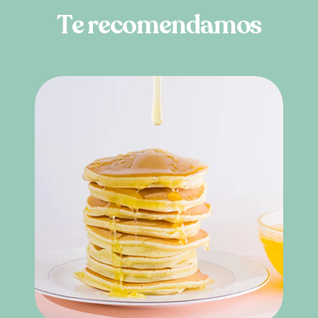
T
e
r
e
c
o
m
e
n
d
a
m
o
s