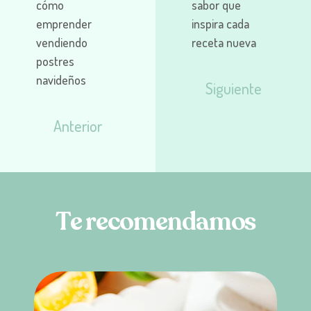
cómo
sabor que
emprender
inspira cada
vendiendo
receta nueva
postres
navideños
Siguiente
Anterior
T
e
r
e
c
o
m
e
n
d
a
m
o
s