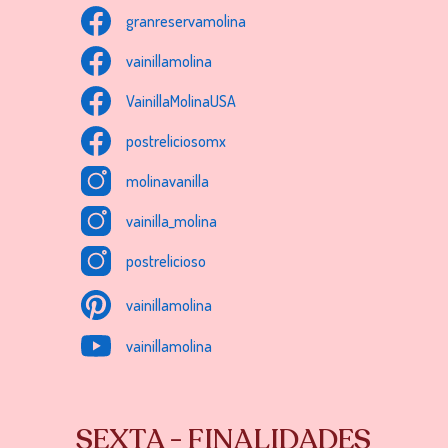
granreservamolina
vainillamolina
VainillaMolinaUSA
postreliciosomx
molinavanilla
vainilla_molina
postrelicioso
vainillamolina
vainillamolina
SEXTA - FINALIDADES