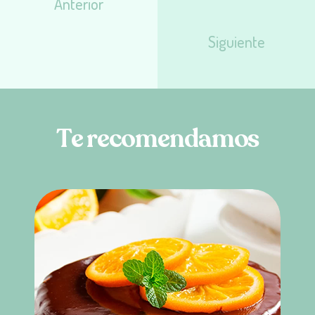
Anterior
Siguiente
T
e
r
e
c
o
m
e
n
d
a
m
o
s