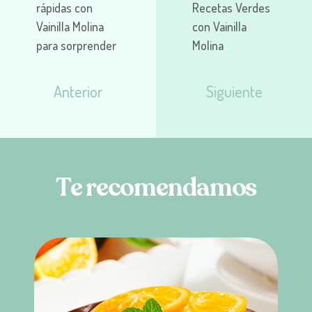
rápidas con
Recetas Verdes
Vainilla Molina
con Vainilla
para sorprender
Molina
Anterior
Siguiente
T
e
r
e
c
o
m
e
n
d
a
m
o
s