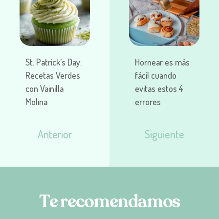
St. Patrick’s Day:
Hornear es más
Recetas Verdes
fácil cuando
con Vainilla
evitas estos 4
Molina
errores
Anterior
Siguiente
T
e
r
e
c
o
m
e
n
d
a
m
o
s