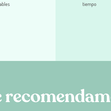
ables
tiempo
e
r
e
c
o
m
e
n
d
a
m