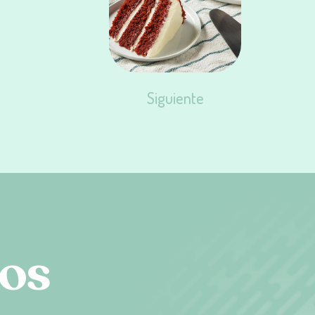
Siguiente
o
s