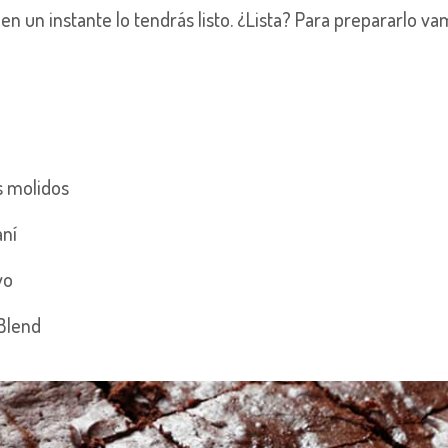
n un instante lo tendrás listo. ¿Lista? Para prepararlo va
s molidos
aní
vo
 Blend