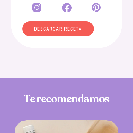
DESCARGAR RECETA
T
e
r
e
c
o
m
e
n
d
a
m
o
s