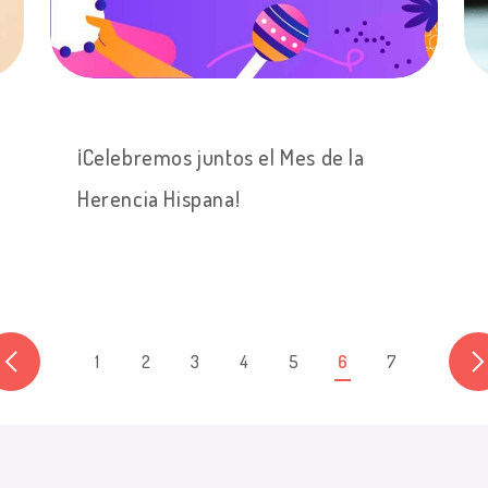
¡Celebremos juntos el Mes de la
Herencia Hispana!
1
2
3
4
5
6
7