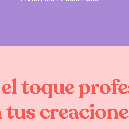
el
toque
profe
a
tus
creacione