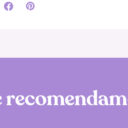
e
r
e
c
o
m
e
n
d
a
m