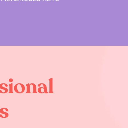
sional
s