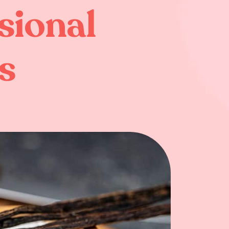
sional
s