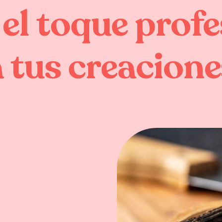
el
toque
profe
a
tus
creacione