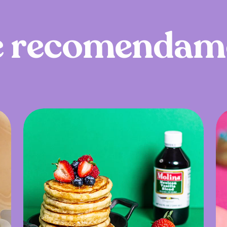
e
r
e
c
o
m
e
n
d
a
m