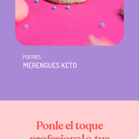
POSTRES
MERENGUES KETO
Ponle
el
toque