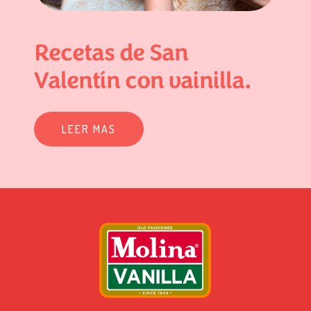
Recetas de San
Valentín con vainilla.
LEER MAS