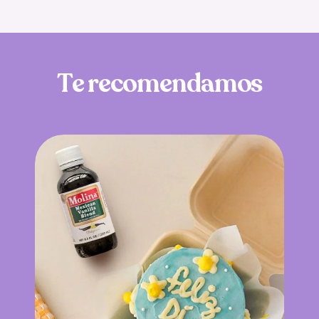
T
e
r
e
c
o
m
e
n
d
a
m
o
s