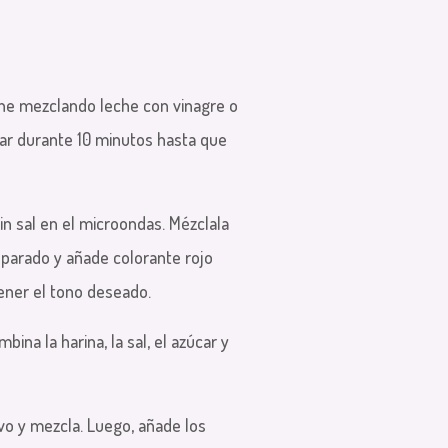
eche mezclando leche con vinagre o
sar durante 10 minutos hasta que
sin sal en el microondas. Mézclala
eparado y añade colorante rojo
ener el tono deseado.
bina la harina, la sal, el azúcar y
vo y mezcla. Luego, añade los