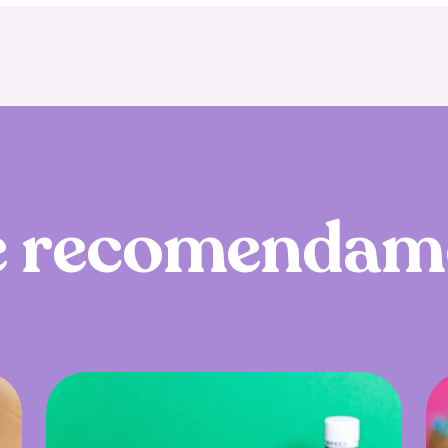
e
r
e
c
o
m
e
n
d
a
m