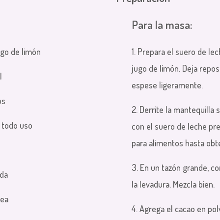
Para la masa:
ugo de limón
1. Prepara el suero de l
jugo de limón. Deja repo
l
espese ligeramente.
os
2. Derrite la mantequilla 
a todo uso
con el suero de leche pr
para alimentos hasta obt
3. En un tazón grande, com
ada
la levadura. Mezcla bien.
nea
4. Agrega el cacao en pol