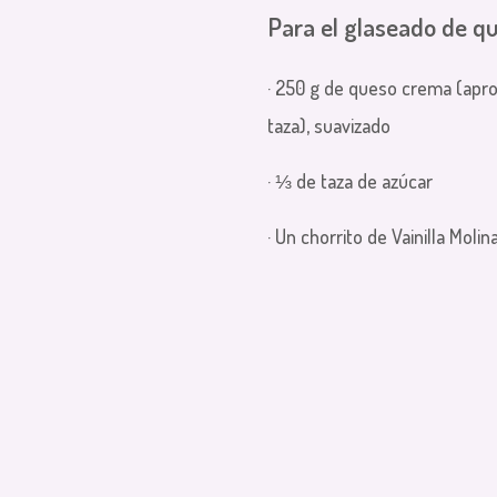
Para el glaseado de q
· 250 g de queso crema (apr
taza), suavizado
· ⅓ de taza de azúcar
· Un chorrito de Vainilla Molin