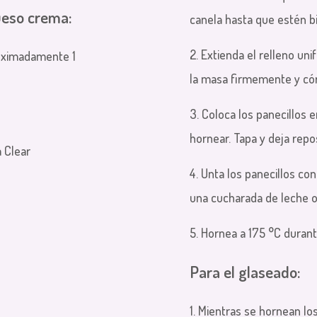
ueso crema:
canela hasta que estén b
2. Extienda el relleno un
oximadamente 1
la masa firmemente y cór
3. Coloca los panecillos
hornear. Tapa y deja repo
a Clear
4. Unta los panecillos co
una cucharada de leche 
5. Hornea a 175 °C duran
Para el glaseado:
1. Mientras se hornean lo