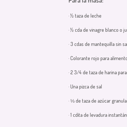
· ½ taza de leche
· ½ cda de vinagre blanco o j
· 3 cdas de mantequilla sin sa
· Colorante rojo para aliment
· 2 3/4 de taza de harina par
· Una pizca de sal
· ⅓ de taza de azúcar granul
· 1 cdita de levadura instantá