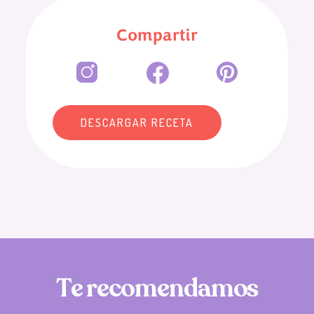
Compartir
DESCARGAR RECETA
T
e
r
e
c
o
m
e
n
d
a
m
o
s