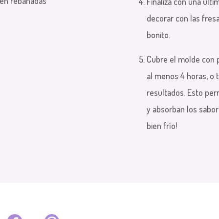
, en rebanadas
Finaliza con una últ
decorar con las fre
bonito.
Cubre el molde con p
al menos 4 horas,
o t
resultados. Esto per
y absorban los sabor
bien frío!