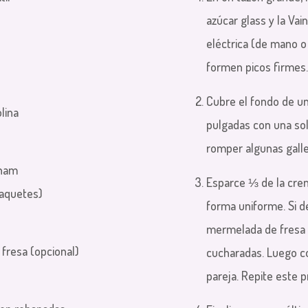
azúcar glass y la Vai
eléctrica (de mano o
formen picos firmes.
Cubre el fondo de u
olina
pulgadas con una sol
romper algunas galle
aham
Esparce ⅓ de la crem
aquetes)
forma uniforme. Si 
mermelada de fresa 
fresa (opcional)
cucharadas. Luego c
pareja. Repite este 