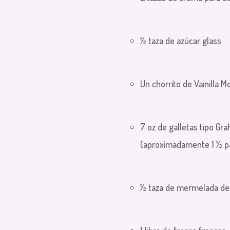
½ taza de azúcar glass
Un chorrito de Vainilla M
7 oz de galletas tipo Gr
(aproximadamente 1 ½ p
½ taza de mermelada de 