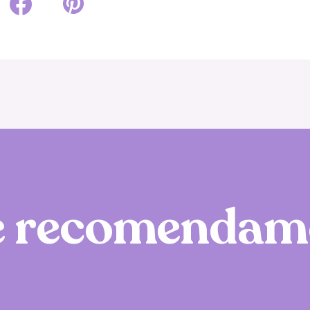
e
r
e
c
o
m
e
n
d
a
m