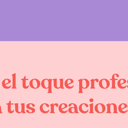
el
toque
profe
a
tus
creacione