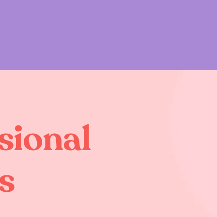
sional
s