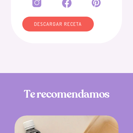
DESCARGAR RECETA
T
e
r
e
c
o
m
e
n
d
a
m
o
s