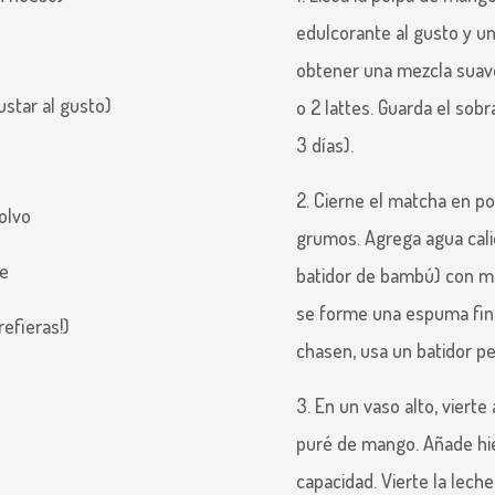
edulcorante al gusto y un 
obtener una mezcla suave
ustar al gusto)
o 2 lattes. Guarda el sobr
3 días).
2. Cierne el matcha en po
olvo
grumos. Agrega agua cali
te
batidor de bambú) con mo
se forme una espuma fina 
refieras!)
chasen, usa un batidor 
3. En un vaso alto, vier
puré de mango. Añade hie
capacidad. Vierte la lech