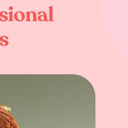
sional
s