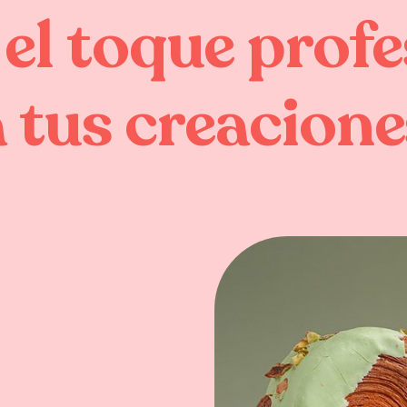
el
toque
profe
a
tus
creacione