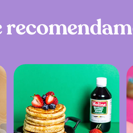
e
r
e
c
o
m
e
n
d
a
m