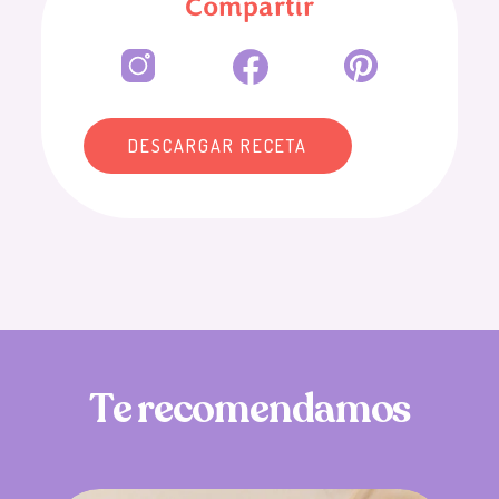
Compartir
DESCARGAR RECETA
T
e
r
e
c
o
m
e
n
d
a
m
o
s