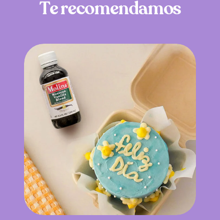
T
e
r
e
c
o
m
e
n
d
a
m
o
s