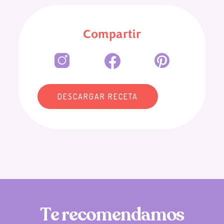
Compartir
DESCARGAR RECETA
T
e
r
e
c
o
m
e
n
d
a
m
o
s