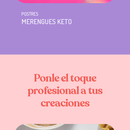
POSTRES
MERENGUES KETO
Ponle
el
toque
profesional
a
tus
creaciones