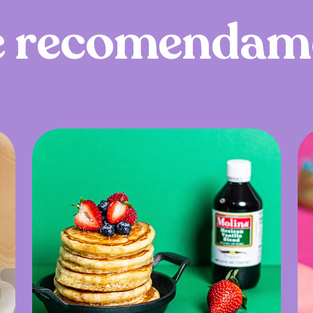
e
r
e
c
o
m
e
n
d
a
m