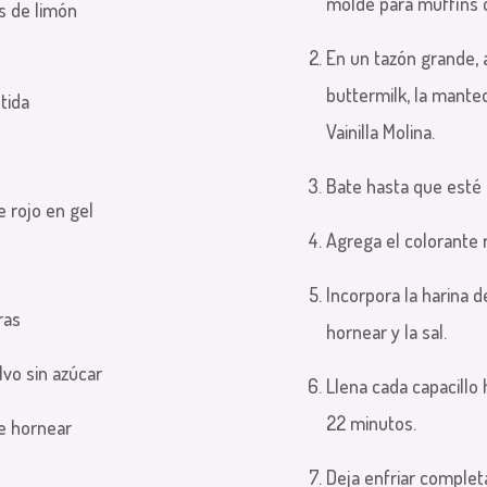
molde para muffins c
s de limón
En un tazón grande, a
buttermilk, la manteq
etida
Vainilla Molina.
Bate hasta que esté
e rojo en gel
Agrega el colorante 
Incorpora la harina 
dras
hornear y la sal.
lvo sin azúcar
Llena cada capacillo
22 minutos.
 de hornear
Deja enfriar comple