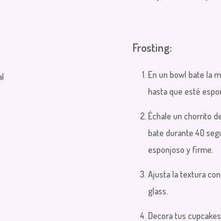
Frosting:
En un bowl bate la m
al
hasta que esté espo
l
Échale un chorrito de 
bate durante 40 seg
esponjoso y firme.
Ajusta la textura co
glass.
Decora tus cupcakes