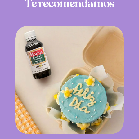
T
e
r
e
c
o
m
e
n
d
a
m
o
s