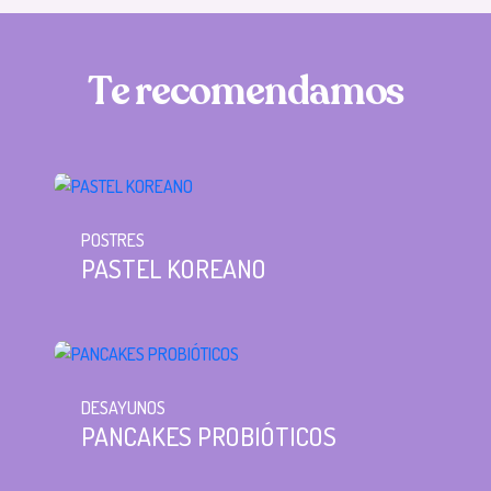
T
e
r
e
c
o
m
e
n
d
a
m
o
s
POSTRES
PASTEL KOREANO
DESAYUNOS
PANCAKES PROBIÓTICOS