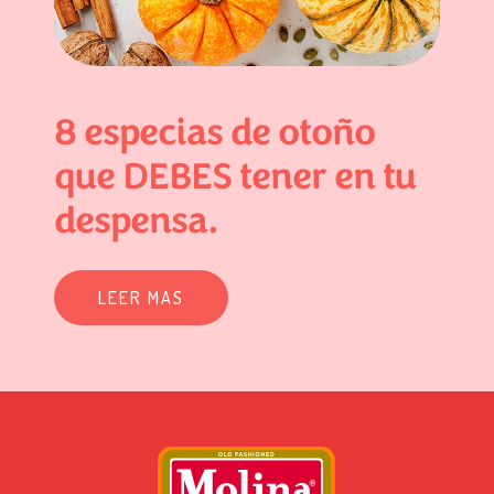
8 especias de otoño
que DEBES tener en tu
despensa.
LEER MAS