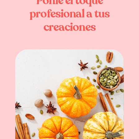
Ponle
el
toque
profesional
a
tus
creaciones