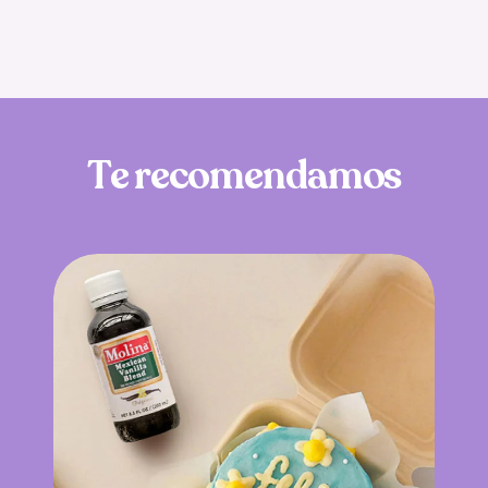
T
e
r
e
c
o
m
e
n
d
a
m
o
s